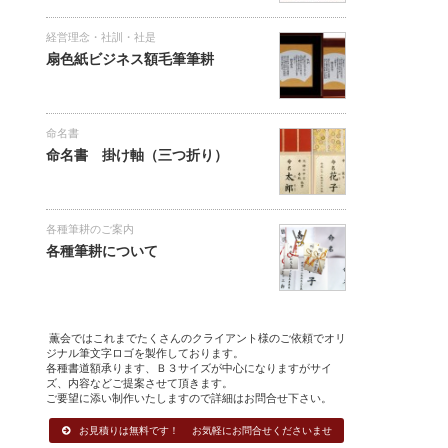
経営理念・社訓・社是
扇色紙ビジネス額毛筆筆耕
命名書
命名書 掛け軸（三つ折り）
各種筆耕のご案内
各種筆耕について
薫会ではこれまでたくさんのクライアント様のご依頼でオリ
ジナル筆文字ロゴを製作しております。
各種書道額承ります、Ｂ３サイズが中心になりますがサイ
ズ、内容などご提案させて頂きます。
ご要望に添い制作いたしますので詳細はお問合せ下さい。
お見積りは無料です！ お気軽にお問合せくださいませ