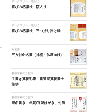
サンクスボード感謝状
喜びの感謝状 額入り
サンクスボード感謝状
喜びの感謝状 三つ折り掛け軸
命名書
三方付命名書（神棚・仏壇向け)
各種筆耕のご案内
手書き賞状毛筆 書道家賞状書士
筆耕
各種筆耕のご案内
宛名書き 年賀/官製はがき、封筒