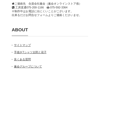
ご連絡先 合資会社薫会（薫会オンラインストア係）
工房直通075-200-1166
075-592-3364
※制作中はお電話に出にくいことがございます。
出来るだけお問合せフォームよりご連絡くださいませ。
ABOUT
サイトマップ
手描きTシャツ太郎と花子
良くある質問
薫会グループについて