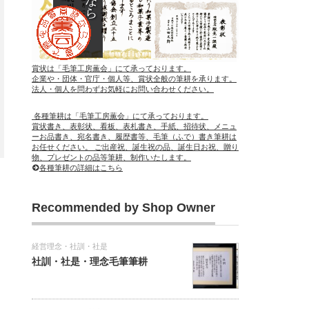
賞状は「毛筆工房薫会」にて承っております。
企業や・団体・官庁・個人等、賞状全般の筆耕を承ります。
法人・個人を問わずお気軽にお問い合わせください。
各種筆耕は「毛筆工房薫会」にて承っております。
賞状書き、表彰状、看板、表札書き、手紙、招待状、メニュ
ーお品書き、宛名書き、履歴書等、毛筆（ふで）書き筆耕は
お任せください。 ご出産祝、誕生祝の品、誕生日お祝、贈り
物、プレゼントの品等筆耕、制作いたします。
各種筆耕の詳細はこちら
Recommended by Shop Owner
経営理念・社訓・社是
社訓・社是・理念毛筆筆耕