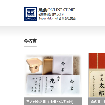
命名書
三方付命名書（神棚・仏壇向け)
命名書 