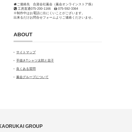
ご連絡先 合資会社薫会（薫会オンラインストア係）
工房直通075-200-1166
075-592-3364
※制作中はお電話に出にくいことがございます。
出来るだけお問合せフォームよりご連絡くださいませ。
ABOUT
サイトマップ
手描きTシャツ太郎と花子
良くある質問
薫会グループについて
KAORUKAI GROUP