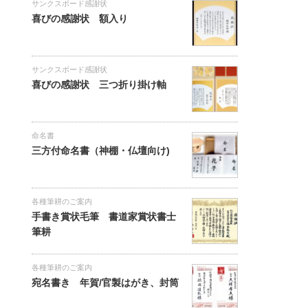
サンクスボード感謝状
喜びの感謝状 額入り
サンクスボード感謝状
喜びの感謝状 三つ折り掛け軸
命名書
三方付命名書（神棚・仏壇向け)
各種筆耕のご案内
手書き賞状毛筆 書道家賞状書士
筆耕
各種筆耕のご案内
宛名書き 年賀/官製はがき、封筒