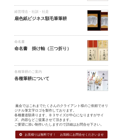
経営理念・社訓・社是
扇色紙ビジネス額毛筆筆耕
命名書
命名書 掛け軸（三つ折り）
各種筆耕のご案内
各種筆耕について
薫会ではこれまでたくさんのクライアント様のご依頼でオリ
ジナル筆文字ロゴを製作しております。
各種書道額承ります、Ｂ３サイズが中心になりますがサイ
ズ、内容などご提案させて頂きます。
ご要望に添い制作いたしますので詳細はお問合せ下さい。
お見積りは無料です！ お気軽にお問合せくださいませ