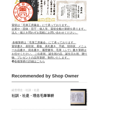
賞状は「毛筆工房薫会」にて承っております。
企業や・団体・官庁・個人等、賞状全般の筆耕を承ります。
法人・個人を問わずお気軽にお問い合わせください。
各種筆耕は「毛筆工房薫会」にて承っております。
賞状書き、表彰状、看板、表札書き、手紙、招待状、メニュ
ーお品書き、宛名書き、履歴書等、毛筆（ふで）書き筆耕は
お任せください。 ご出産祝、誕生祝の品、誕生日お祝、贈り
物、プレゼントの品等筆耕、制作いたします。
各種筆耕の詳細はこちら
Recommended by Shop Owner
経営理念・社訓・社是
社訓・社是・理念毛筆筆耕