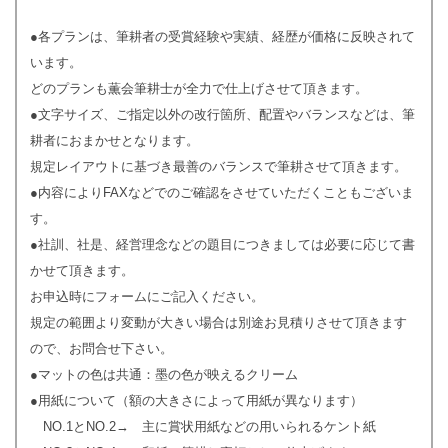
●各プランは、筆耕者の受賞経験や実績、経歴が価格に反映されて
います。
どのプランも薫会筆耕士が全力で仕上げさせて頂きます。
●文字サイズ、ご指定以外の改行箇所、配置やバランスなどは、筆
耕者におまかせとなります。
規定レイアウトに基づき最善のバランスで筆耕させて頂きます。
●内容によりFAXなどでのご確認をさせていただくこともございま
す。
●社訓、社是、経営理念などの題目につきましては必要に応じて書
かせて頂きます。
お申込時にフォームにご記入ください。
規定の範囲より変動が大きい場合は別途お見積りさせて頂きます
ので、お問合せ下さい。
●マットの色は共通：墨の色が映えるクリーム
●用紙について（額の大きさによって用紙が異なります）
NO.1とNO.2→ 主に賞状用紙などの用いられるケント紙