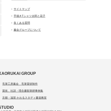
サイトマップ
手描きTシャツ太郎と花子
良くある質問
薫会グループについて
KAORUKAI GROUP
毛筆工房薫会 毛筆賞状制作
賞状、社訓・理念書額筆耕事例集
京都・滋賀 かおるスタディ書道教室
STUDIO