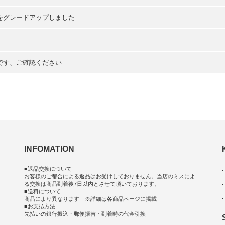
をグレードアップしました
です、ご確認ください
INFOMATION
■返品交換について
お客様のご都合による返品はお受けしておりません。当店のミスによ
る交換は商品到着後7日以内とさせて頂いております。
■送料について
商品により異なります ※詳細は各商品ページに掲載
■お支払方法
先払いの銀行振込・郵便振替・到着時の代金引換