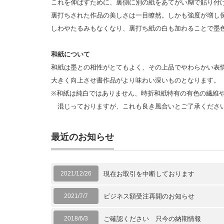
これを伸ばすために、裏側に別の紙をあてがい糊で貼り付
裏打ちされた作品の美しさは一目瞭然。しかも強度が増し
しわやたるみもなくなり、裏打ち紙の白も加わることで墨
和紙について
和紙は墨との相性がとてもよく、その上品でやわらかい表
大きく向上させ書作品がより味わい深いものとなります。
※和紙は純白ではありません、時折和紙特有の有色の繊維
混じっておりますが、これも良き風合いとご了承くださ
最近のお知らせ
2021/12/26
現在お取引を中断しております
2021/7/7
ビジネス額受注再開のお知らせ
2018/6/3
ご確認ください 只今の納期情報