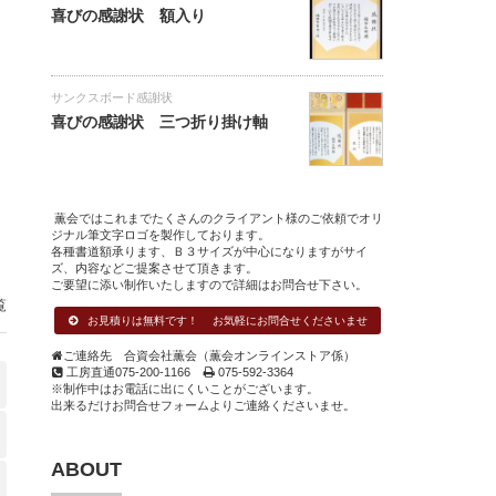
喜びの感謝状 額入り
サンクスボード感謝状
喜びの感謝状 三つ折り掛け軸
薫会ではこれまでたくさんのクライアント様のご依頼でオリ
ジナル筆文字ロゴを製作しております。
各種書道額承ります、Ｂ３サイズが中心になりますがサイ
ズ、内容などご提案させて頂きます。
ご要望に添い制作いたしますので詳細はお問合せ下さい。
覧
お見積りは無料です！ お気軽にお問合せくださいませ
ご連絡先 合資会社薫会（薫会オンラインストア係）
工房直通075-200-1166
075-592-3364
※制作中はお電話に出にくいことがございます。
出来るだけお問合せフォームよりご連絡くださいませ。
ABOUT