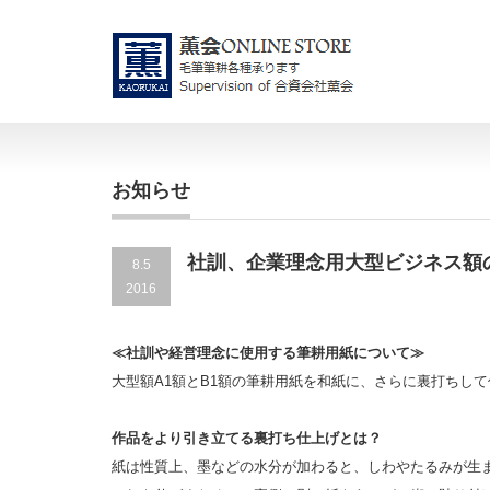
お知らせ
社訓、企業理念用大型ビジネス額
8.5
2016
≪社訓や経営理念に使用する筆耕用紙について≫
大型額A1額とB1額の筆耕用紙を和紙に、さらに裏打ちし
作品をより引き立てる裏打ち仕上げとは？
紙は性質上、墨などの水分が加わると、しわやたるみが生