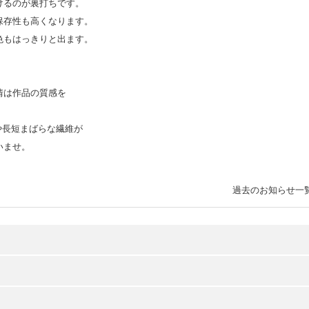
けるのが裏打ちです。
保存性も高くなります。
色もはっきりと出ます。
情は作品の質感を
や長短まばらな繊維が
いませ。
過去のお知らせ一